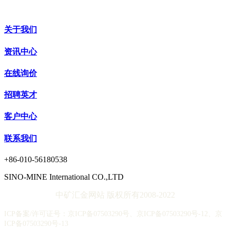
关于我们
资讯中心
在线询价
招聘英才
客户中心
联系我们
+86-010-56180538
SINO-MINE International CO.,LTD
中矿汇金网站 版权所有2008-2022
ICP备案/许可证号：京ICP备07503290号、京ICP备07503290号-12、京
ICP备07503290号-13