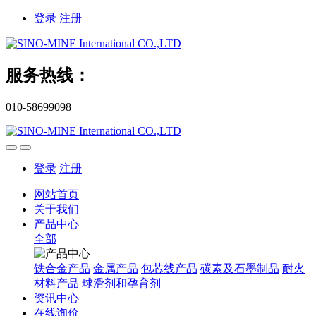
登录
注册
服务热线：
010-58699098
登录
注册
网站首页
关于我们
产品中心
全部
铁合金产品
金属产品
包芯线产品
碳素及石墨制品
耐火
材料产品
球滑剂和孕育剂
资讯中心
在线询价