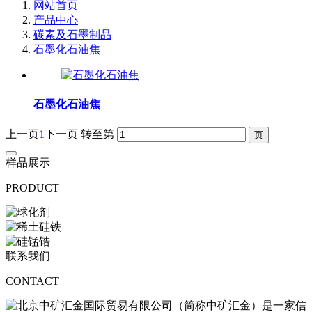
网站首页
产品中心
碳素及石墨制品
石墨化石油焦
石墨化石油焦
上一页
1
下一页
转至第
样品展示
PRODUCT
联系我们
CONTACT