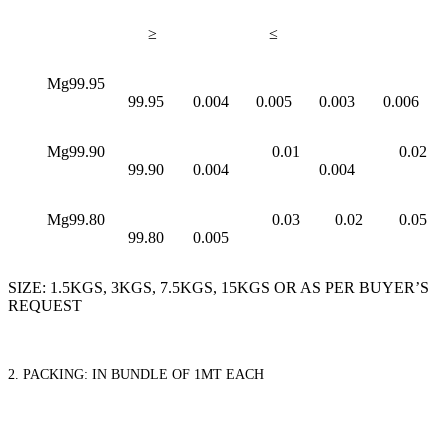
≥
≤
Mg99.95
99.95
0.004
0.005
0.003
0.006
Mg99.90
0.01
0.02
99.90
0.004
0.004
Mg99.80
0.03
0.02
0.05
99.80
0.005
SIZE: 1.5KGS, 3KGS, 7.5KGS, 15KGS OR AS PER BUYER’S
REQUEST
2. PACKING: IN BUNDLE OF 1MT EACH