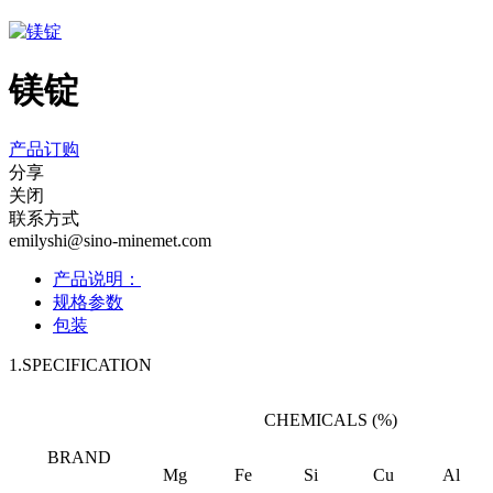
镁锭
产品订购
分享
关闭
联系方式
emilyshi@sino-minemet.com
产品说明：
规格参数
包装
1.SPECIFICATION
CHEMICALS (%)
BRAND
Mg
Fe
Si
Cu
Al