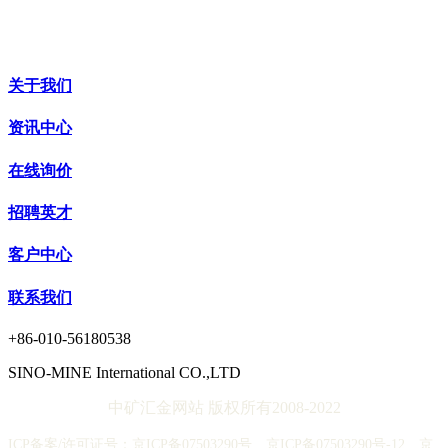
关于我们
资讯中心
在线询价
招聘英才
客户中心
联系我们
+86-010-56180538
SINO-MINE International CO.,LTD
中矿汇金网站 版权所有2008-2022
ICP备案/许可证号：京ICP备07503290号、京ICP备07503290号-12、京