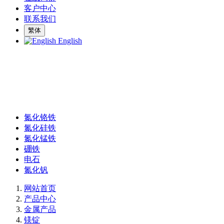
客户中心
联系我们
繁体
English
氮化铬铁
氮化硅铁
氮化锰铁
硼铁
电石
氮化钒
网站首页
产品中心
金属产品
镁锭