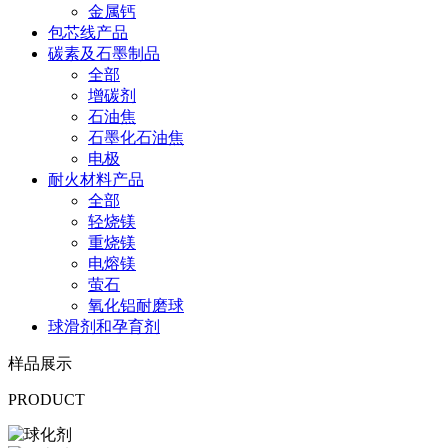
金属钙
包芯线产品
碳素及石墨制品
全部
增碳剂
石油焦
石墨化石油焦
电极
耐火材料产品
全部
轻烧镁
重烧镁
电熔镁
萤石
氧化铝耐磨球
球滑剂和孕育剂
样品展示
PRODUCT