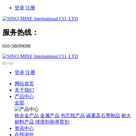
登录
注册
服务热线：
010-58699098
登录
注册
网站首页
关于我们
产品中心
全部
铁合金产品
金属产品
包芯线产品
碳素及石墨制品
耐火
材料产品
球滑剂和孕育剂
资讯中心
在线询价