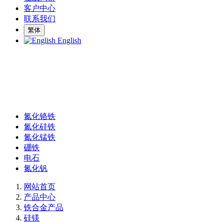
客户中心
联系我们
繁体
English
氮化铬铁
氮化硅铁
氮化锰铁
硼铁
电石
氮化钒
网站首页
产品中心
铁合金产品
硅镁