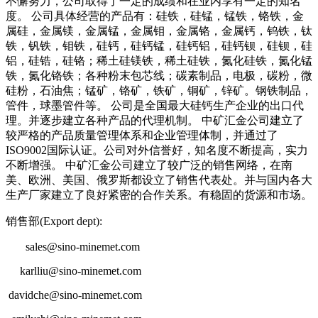
销售部(Export dept):
sales@sino-minemet.com
karlliu@sino-minemet.com
davidche@sino-minemet.com