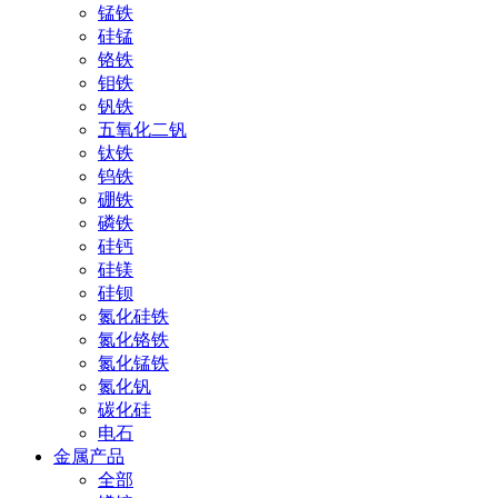
锰铁
硅锰
铬铁
钼铁
钒铁
五氧化二钒
钛铁
钨铁
硼铁
磷铁
硅钙
硅镁
硅钡
氮化硅铁
氮化铬铁
氮化锰铁
氮化钒
碳化硅
电石
金属产品
全部