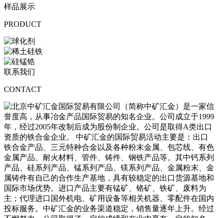
样品展示
PRODUCT
联系我们
CONTACT