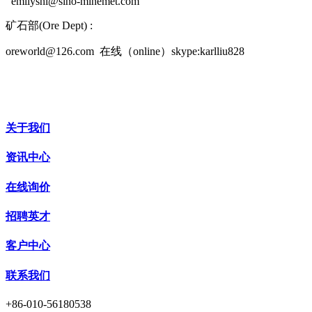
emilyshi@sino-minemet.com
矿石部(Ore Dept) :
oreworld@126.com 在线（online）skype:karlliu828
关于我们
资讯中心
在线询价
招聘英才
客户中心
联系我们
+86-010-56180538